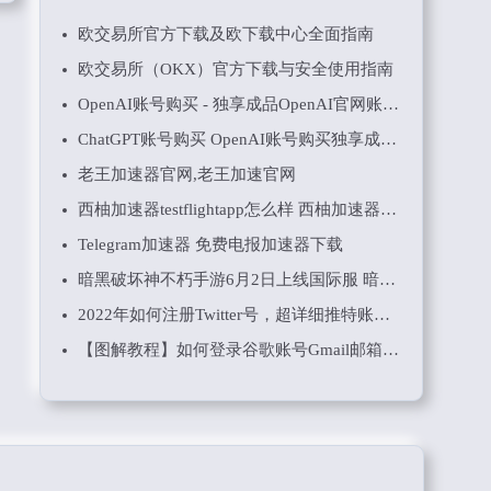
欧交易所官方下载及欧下载中心全面指南
欧交易所（OKX）官方下载与安全使用指南
OpenAI账号购买 - 独享成品OpenAI官网账号在线批发购买出售
ChatGPT账号购买 OpenAI账号购买独享成品ChatGPT账号在线购买
老王加速器官网,老王加速官网
西柚加速器testflightapp怎么样 西柚加速器testflight用户评测如何
Telegram加速器 免费电报加速器下载
暗黑破坏神不朽手游6月2日上线国际服 暗黑破坏神不朽下载 安卓 iOS 电脑三端共用
2022年如何注册Twitter号，超详细推特账号注册教程 支持国内+86手机哦！
【图解教程】如何登录谷歌账号Gmail邮箱以及更改密码和辅助邮箱