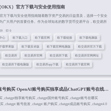
（OKX）官方下载与安全使用指南
）官方下载与安全使用指南随着数字资产交易的日益普及，选择一个安全
为广大用户的首要任务。作为全球知名的数字货币交易平台，欧交易所
业的服务和完善的生态系统，赢得了众多用户的信赖。通过欧下载官网中
29
0
方下载链接，支持欧下载电脑版、安卓版及苹果版。安全快速，官方正
中心
欧下载入口
欧下载官网
欧下载链接
欧下载电脑版
松管理数字资产。了解欧交易所安全吗及转到Web3钱包操作指南。 安卓
册下载一、欧下载中心及官方下载入口想要体验欧交易所的专业交易服
下载苹果版
欧下载安卓版
欧下载官网电脑版
欧交易所官方下载
渠道进行下载。...
欧交易所
欧交易所官网
欧交易所下载
欧交易所官网网址
欧交易所下载电脑版
欧交易所app下载
欧交易所下载官网
T账号购买 OpenAI账号购买独享成品ChatGPT账号在线购买
买 ,chatgpt独享账号购买 ,chatgpt国外账号购买 ,chatgpt账号在哪买
 ,chatgpt 账号批发 ,chatgpt 账户购买 ,chatgpt成品账号购买 ,chatgpt4.0
pt账号在线购买 ,chatgpt独享账号购买ChatGPT账号购买平台：点击进入