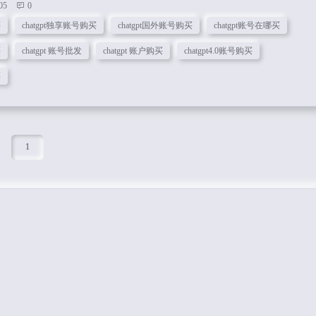
05
0
简介ChatGPT是一个人工智能聊天机器人，专门为与用户交互而设计。它具有
买
chatgpt独享账号购买
chatgpt国外账号购买
chatgpt账号在哪买
如社交技能，语言翻译，知识查询和娱乐等。用户可以通过文...
买
chatgpt 账号批发
chatgpt 账户购买
chatgpt4.0账号购买
买
1