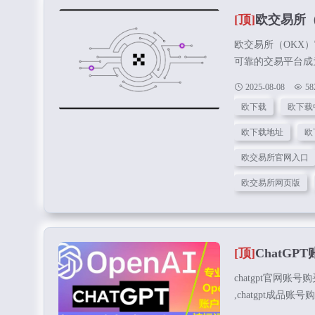
[顶]
欧交易所
欧交易所（OKX
可靠的交易平台成
（OKX）以其专
2025-08-08
58
心获取欧交易所官
欧下载
欧下载
版安装包，助您轻
立即下载 苹果注
欧下载地址
欧
务，首先需要从正规
欧交易所官网入口
欧交易所网页版
[顶]
ChatGP
chatgpt官网账号购
,chatgpt成品账号购买
账号购买 ,chatg