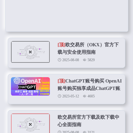
[顶]
欧交易所（OKX）官方下
载与安全使用指南
2025-08-08
5829
[顶]
ChatGPT账号购买 OpenAI
账号购买独享成品ChatGPT账
号在线购买
2023-05-12
4605
欧交易所官方下载及欧下载中
心全面指南
2025-08-08
3121