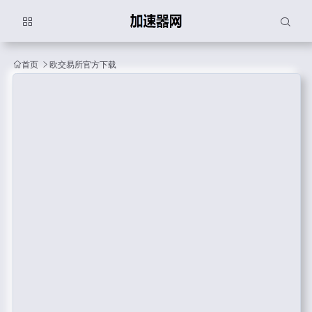
首页
欧交易所官方下载