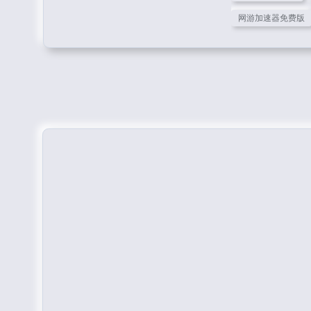
网游加速器免费版