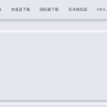
器
加速器下载
国际服下载
安卓模拟器
OKX 