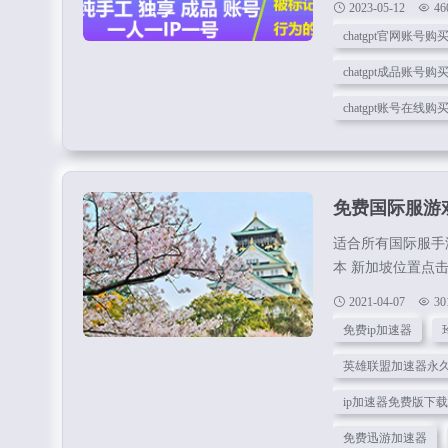
2023-05-12
46
ChatGPT账号
chatgpt官网账号购
各种不同的功能，
chatgpt成品账号购
chatgpt账号在线购
免费国际服游
适合所有国际服手游 
本 新加坡位置点击
2021-04-07
30
免费ip加速器
英雄联盟加速器永
ip加速器免费版下载
免费迅游加速器