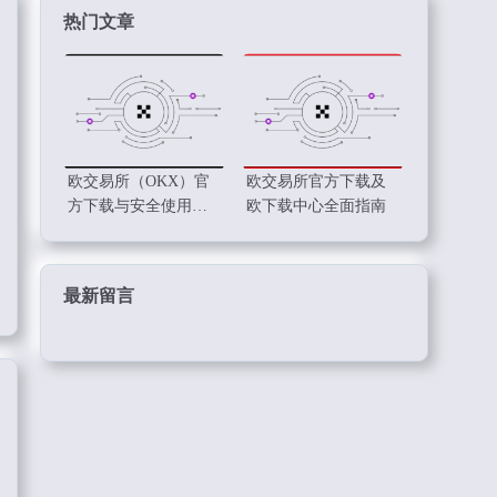
热门文章
欧交易所（OKX）官
欧交易所官方下载及
方下载与安全使用指
欧下载中心全面指南
南
最新留言