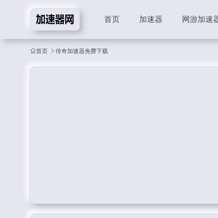
首页
加速器
网游加速
首页
传奇加速器免费下载