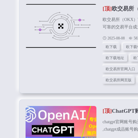
[顶]
欧交易所
欧交易所（OKX
可靠的交易平台成
（OKX）以其专
2025-08-08
58
心获取欧交易所官
欧下载
欧下载
版安装包，助您轻
立即下载 苹果注
欧下载地址
欧
务，首先需要从正规
欧交易所官网入口
欧交易所网页版
[顶]
ChatGP
chatgpt官网账号购
,chatgpt成品账号购买
账号购买 ,chatg