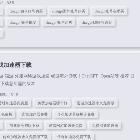
07
0
简介ChatGPT是一个人工智能聊天机器人，专门为与用户交互而设计。它具有
买
chatgpt独享账号购买
chatgpt国外账号购买
chatgpt账号在哪买
如社交技能，语言翻译，知识查询和娱乐等。用户可以通过文...
买
chatgpt 账号批发
chatgpt 账户购买
chatgpt4.0账号购买
买
戏加速器下载
端游 外服网络游戏加速 畅游海外游戏！ChatGPT OpenAI等 推荐 日
下载您所需的版本...
1801
0
玲珑加速器免费版
免费加速器哪个好
巡游加速器永久免费版
久免费版
迅游加速器免费
什么加速器好用还免费
加速器免费版下载
迅雷网游加速器免费
免费网速加速器
传奇加速器永久免费版下载
传奇加速器免费下载