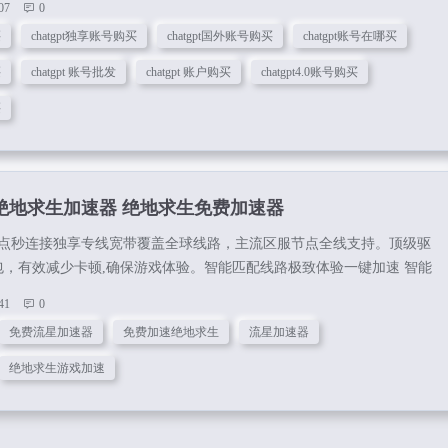
07
0
简介ChatGPT是一个人工智能聊天机器人，专门为与用户交互而设计。它具有
买
chatgpt独享账号购买
chatgpt国外账号购买
chatgpt账号在哪买
如社交技能，语言翻译，知识查询和娱乐等。用户可以通过文...
买
chatgpt 账号批发
chatgpt 账户购买
chatgpt4.0账号购买
买
 绝地求生加速器 绝地求生免费加速器
点秒连接独享专线宽带覆盖全球线路，主流区服节点全线支持。顶级驱
包，有效减少卡顿,确保游戏体验。智能匹配线路极致体验一键加速 智能
4小时运维监控专家级加速网络技术研发团队，全年7x24小时不间断运维
41
0
专线节点秒连接独享专线宽带覆盖全球线路，主流区服节点全线支持。
免费流星加速器
免费加速绝地求生
流星加速器
迟0丢包，有效减少卡顿,确保游戏体验。智能匹配线路极致体验一键加速
。24小时运维监控专家级加速网络技术研发团队，全年7x24小时不间断
绝地求生游戏加速
加速 吃鸡非...