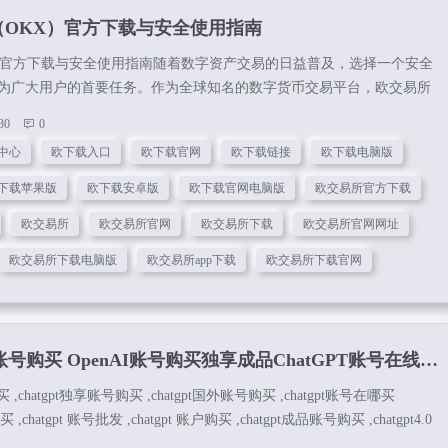
（OKX）官方下载与安全使用指南
）官方下载与安全使用指南随着数字资产交易的日益普及，选择一个安全
为广大用户的首要任务。作为全球知名的数字货币交易平台，欧交易所
业的服务和完善的生态系统，赢得了众多用户的信赖。通过欧下载官网中
30
0
方下载链接，支持欧下载电脑版、安卓版及苹果版。安全快速，官方正
中心
欧下载入口
欧下载官网
欧下载链接
欧下载电脑版
松管理数字资产。了解欧交易所安全吗及转到Web3钱包操作指南。 安卓
册下载一、欧下载中心及官方下载入口想要体验欧交易所的专业交易服
下载苹果版
欧下载安卓版
欧下载官网电脑版
欧交易所官方下载
渠道进行下载。...
欧交易所
欧交易所官网
欧交易所下载
欧交易所官网网址
欧交易所下载电脑版
欧交易所app下载
欧交易所下载官网
T账号购买 OpenAI账号购买独享成品ChatGPT账号在线购买
买 ,chatgpt独享账号购买 ,chatgpt国外账号购买 ,chatgpt账号在哪买
 ,chatgpt 账号批发 ,chatgpt 账户购买 ,chatgpt成品账号购买 ,chatgpt4.0
pt账号在线购买 ,chatgpt独享账号购买ChatGPT账号购买平台：点击进入