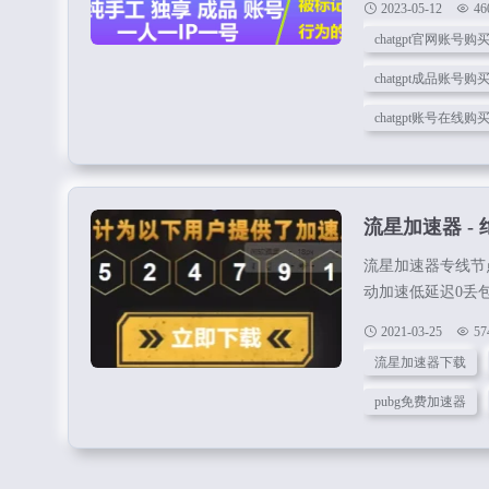
2023-05-12
46
ChatGPT账号
chatgpt官网账号购
各种不同的功能，
chatgpt成品账号购
chatgpt账号在线购
流星加速器 -
流星加速器专线节
动加速低延迟0丢
匹配最优线路。2
2021-03-25
57
监控。流星加速器
流星加速器下载
顶级驱动加速低延
智能匹配最优线路
pubg免费加速器
运维监控。解锁畅快