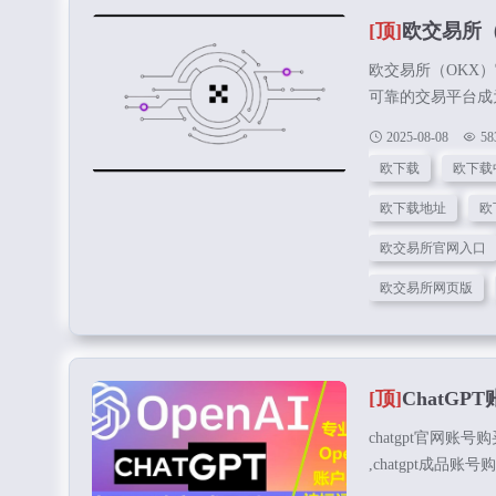
[顶]
欧交易所
欧交易所（OKX
可靠的交易平台成
（OKX）以其专
2025-08-08
58
心获取欧交易所官
欧下载
欧下载
版安装包，助您轻
立即下载 苹果注
欧下载地址
欧
务，首先需要从正规
欧交易所官网入口
欧交易所网页版
[顶]
ChatGP
chatgpt官网账号购
,chatgpt成品账号购买
账号购买 ,chatg