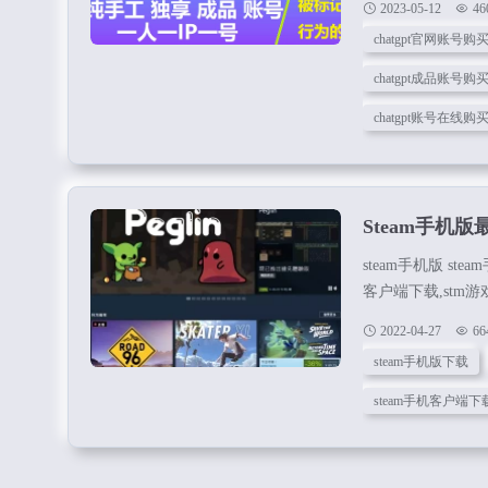
2023-05-12
46
ChatGPT账号
chatgpt官网账号购
各种不同的功能，
chatgpt成品账号购
chatgpt账号在线购
Steam手机版
steam手机版 ste
客户端下载,stm游
机令牌社区，你不
2022-04-27
66
更多的游戏好友，喜
steam手机版下载
卖，确保你的库存
进行选择购买。 Ste.
steam手机客户端下