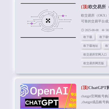
[顶]
欧交易所
欧交易所（OKX
可靠的交易平台成
（OKX）以其专
2025-08-08
58
心获取欧交易所官
欧下载
欧下载
版安装包，助您轻
立即下载 苹果注
欧下载地址
欧
务，首先需要从正规
欧交易所官网入口
欧交易所网页版
[顶]
ChatGP
chatgpt官网账号购
,chatgpt成品账号购买
账号购买 ,chatg