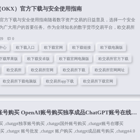
（OKX）官方下载与安全使用指南
）官方下载与安全使用指南随着数字资产交易的日益普及，选择一个安全
为广大用户的首要任务。作为全球知名的数字货币交易平台，欧交易所
业的服务和完善的生态系统，赢得了众多用户的信赖。通过欧下载官网中
29
0
方下载链接，支持欧下载电脑版、安卓版及苹果版。安全快速，官方正
中心
欧下载入口
欧下载官网
欧下载链接
欧下载电脑版
松管理数字资产。了解欧交易所安全吗及转到Web3钱包操作指南。 安卓
册下载一、欧下载中心及官方下载入口想要体验欧交易所的专业交易服
下载苹果版
欧下载安卓版
欧下载官网电脑版
欧交易所官方下载
渠道进行下载。...
欧交易所
欧交易所官网
欧交易所下载
欧交易所官网网址
欧交易所下载电脑版
欧交易所app下载
欧交易所下载官网
T账号购买 OpenAI账号购买独享成品ChatGPT账号在线购买
买 ,chatgpt独享账号购买 ,chatgpt国外账号购买 ,chatgpt账号在哪买
 ,chatgpt 账号批发 ,chatgpt 账户购买 ,chatgpt成品账号购买 ,chatgpt4.0
pt账号在线购买 ,chatgpt独享账号购买ChatGPT账号购买平台：点击进入