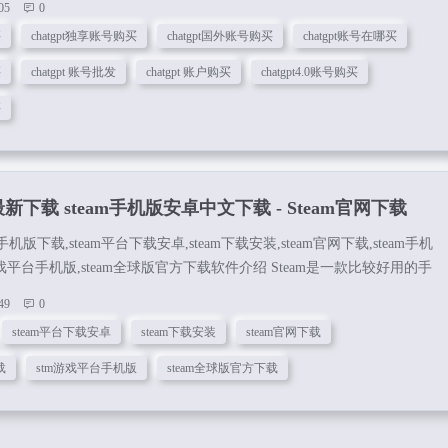
05
0
简介ChatGPT是一个人工智能聊天机器人，专门为与用户交互而设计。它具有
买
chatgpt独享账号购买
chatgpt国外账号购买
chatgpt账号在哪买
如社交技能，语言翻译，知识查询和娱乐等。用户可以通过文...
买
chatgpt 账号批发
chatgpt 账户购买
chatgpt4.0账号购买
买
最新下载 steam手机版安卓中文下载 - Steam官网下载
am手机版下载,steam平台下载安卓,steam下载安装,steam官网下载,steam手机
戏平台手机版,steam全球版官方下载软件介绍 Steam是一款比较好用的手
仅能够利用手机登录端游的账号，还能够和社交好友们进行交流，找到
49
0
欢的玩家们快来下载看看吧。 Steam功能： 1、能够确认交易与市场买
steam平台下载安卓
steam下载安装
steam官网下载
安全。 2、能够和你的好友进行互动聊天。 3、还能够选择产品，自由的
..
载
stm游戏平台手机版
steam全球版官方下载