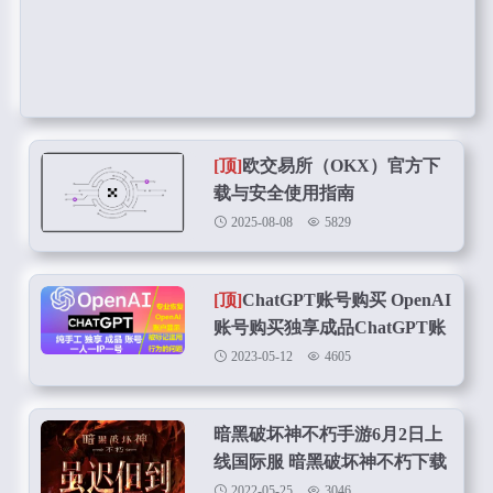
[顶]
欧交易所（OKX）官方下
载与安全使用指南
2025-08-08
5829
[顶]
ChatGPT账号购买 OpenAI
账号购买独享成品ChatGPT账
号在线购买
2023-05-12
4605
暗黑破坏神不朽手游6月2日上
线国际服 暗黑破坏神不朽下载
安卓 iOS 电脑三端共用
2022-05-25
3046